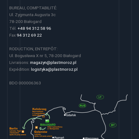
BUREAU, COMPTABILITÉ:
Ul. Zygmunta Augusta 3c
78-200 Białogard
Tél.
+48 94 312 58 96
Fax
94 312 69 22
RODUCTION, ENTREPÔT:
Ul. Bogusława X nr 5, 78-200 Białogard
Livraisons:
magazyn@plastmoroz.pl
Expédition:
logistyka@plastmoroz.pl
BDO 000006363