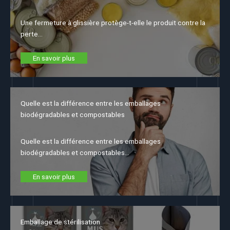
Une fermeture à glissière protège-t-elle le produit contre la
perte…
En savoir plus
Quelle est la différence entre les emballages
biodégradables et compostables
Quelle est la différence entre les emballages
biodégradables et compostables…
En savoir plus
Emballage de stérilisation