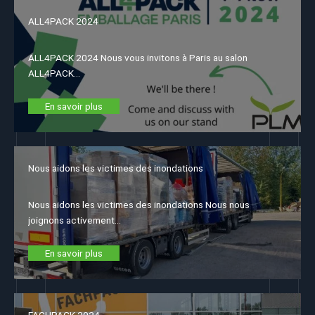
ALL4PACK 2024
ALL4PACK 2024 Nous vous invitons à Paris au salon
ALL4PACK…
En savoir plus
Nous aidons les victimes des inondations
Nous aidons les victimes des inondations Nous nous
joignons activement…
En savoir plus