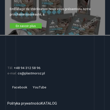
Emballage de stérilisation Nous vous présentons notre
prochaine nouveauté, à…
En savoir plus
Tél.
+48 94 312 58 96
e-mail:
cs@plastmoroz.pl
Facebook
YouTube
Polityka prywatności
KATALOG