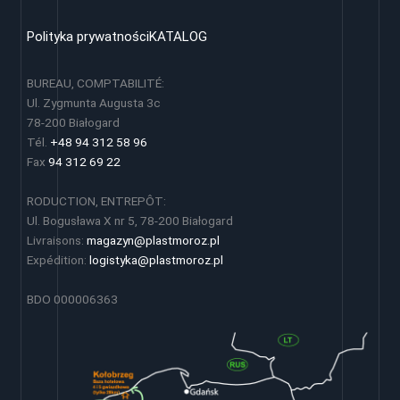
Polityka prywatności
KATALOG
BUREAU, COMPTABILITÉ:
Ul. Zygmunta Augusta 3c
78-200 Białogard
Tél.
+48 94 312 58 96
Fax
94 312 69 22
RODUCTION, ENTREPÔT:
Ul. Bogusława X nr 5, 78-200 Białogard
Livraisons:
magazyn@plastmoroz.pl
Expédition:
logistyka@plastmoroz.pl
BDO 000006363