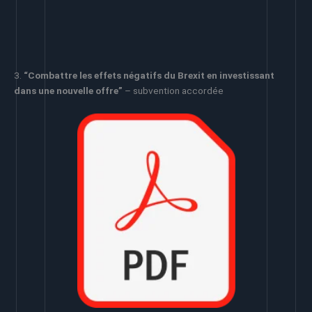
3.
“Combattre les effets négatifs du Brexit en investissant
dans une nouvelle offre”
– subvention accordée