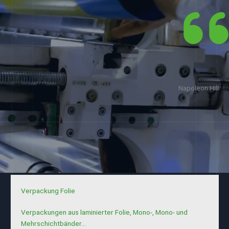
um es zu erreichen.
und unwiderstehliches Verlangen
der ein klar definiertes Ziel hat
Nur wer gewinnt
Napoleon Hill
Verpackung Folie
Verpackungen aus laminierter Folie, Mono-, Mono- und
Mehrschichtbänder…