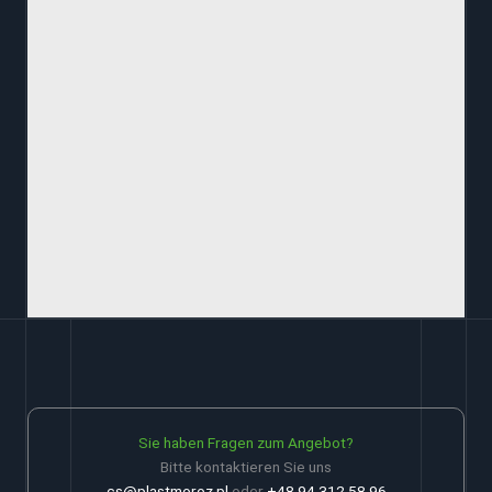
Sie haben Fragen zum Angebot?
Bitte kontaktieren Sie uns
cs@plastmoroz.pl
oder
+48 94 312 58 96