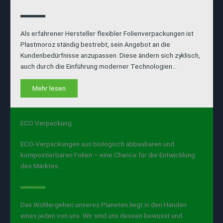
Als erfahrener Hersteller flexibler Folienverpackungen ist
Plastmoroz ständig bestrebt, sein Angebot an die
Kundenbedürfnisse anzupassen. Diese ändern sich zyklisch,
auch durch die Einführung moderner Technologien…
Mehr lesen
ECO Verpackung
ECO-Verpackungen aus biologisch abbaubaren und
kompostierbaren Folien – eine Chance für die Entwicklung
des Marktes…
Das Wohlergehen unseres Planeten liegt in den Händen
eines jeden von uns. Wir sind uns dessen bewusst und