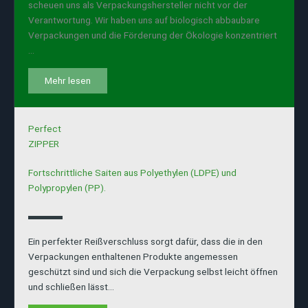
scheuen uns als Verpackungshersteller nicht vor der
Verantwortung. Wir haben uns auf biologisch abbaubare
Verpackungen und die Förderung der Ökologie konzentriert
…
Mehr lesen
Perfect
ZIPPER
Fortschrittliche Saiten aus Polyethylen (LDPE) und
Polypropylen (PP).
Ein perfekter Reißverschluss sorgt dafür, dass die in den
Verpackungen enthaltenen Produkte angemessen
geschützt sind und sich die Verpackung selbst leicht öffnen
und schließen lässt…