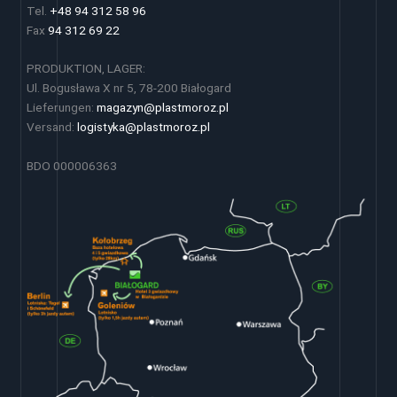
Tel.
+48 94 312 58 96
Fax
94 312 69 22
PRODUKTION, LAGER:
Ul. Bogusława X nr 5, 78-200 Białogard
Lieferungen:
magazyn@plastmoroz.pl
Versand:
logistyka@plastmoroz.pl
BDO 000006363