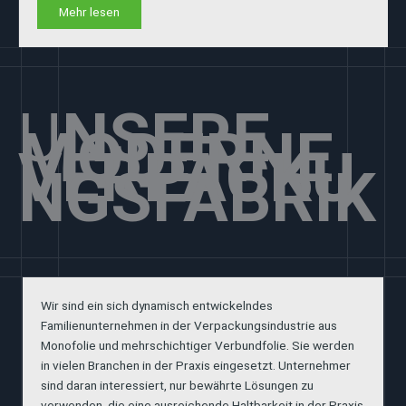
Mehr lesen
U
NSERE
nehmen
MODERNE
VERPACKU
NGSFABRIK
Wir sind ein sich dynamisch entwickelndes
Familienunternehmen in der Verpackungsindustrie aus
Monofolie und mehrschichtiger Verbundfolie. Sie werden
in vielen Branchen in der Praxis eingesetzt. Unternehmer
sind daran interessiert, nur bewährte Lösungen zu
verwenden, die eine ausreichende Haltbarkeit in der Praxis