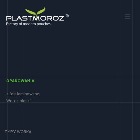
Przejdź
do
treści
OPAKOWANIA
z folii laminowanej
Worek płaski
TYPY WORKA