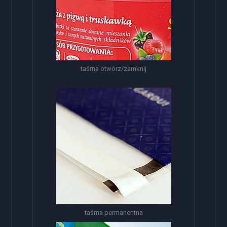
taśma otwórz/zamknij
taśma permanentna