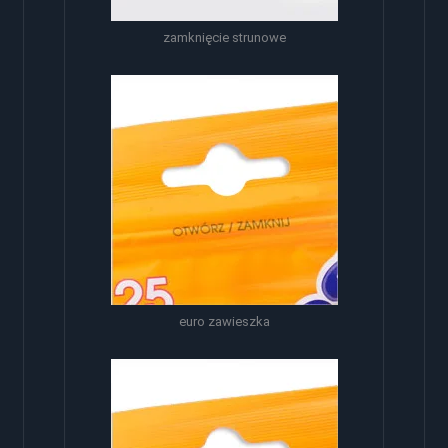
zamknięcie strunowe
euro zawieszka