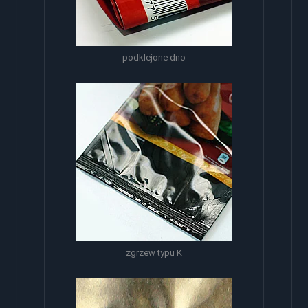
podklejone dno
zgrzew typu K