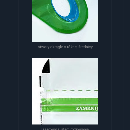
otwory okrągłe o różnej średnicy
laserowy system rozrywania