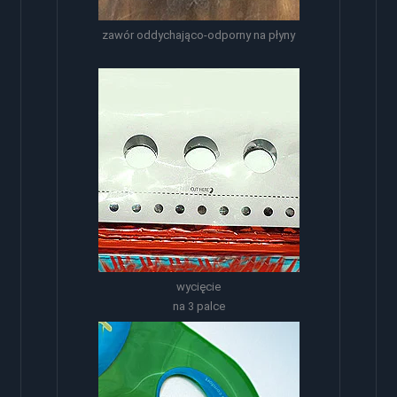
zawór oddychająco-odporny na płyny
wycięcie
na 3 palce