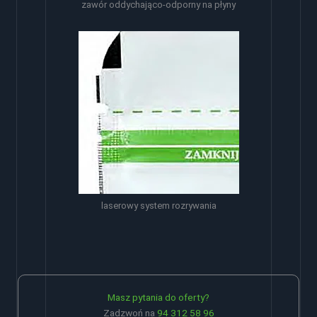
zawór oddychająco-odporny na płyny
laserowy system rozrywania
Masz pytania do oferty?
Zadzwoń na
94 312 58 96