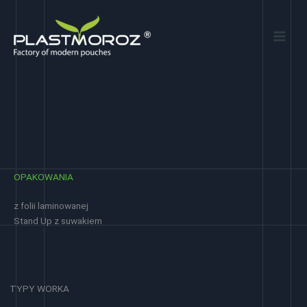
Przejdź
do
treści
OPAKOWANIA
z folii laminowanej
Stand Up z suwakiem
TYPY WORKA