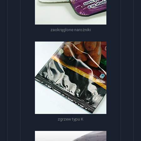
zaokrąglone narożniki
zgrzew typu K