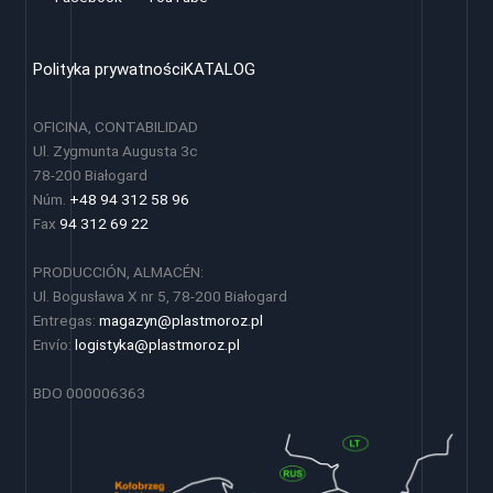
Polityka prywatności
KATALOG
OFICINA, CONTABILIDAD
Ul. Zygmunta Augusta 3c
78-200 Białogard
Núm.
+48 94 312 58 96
Fax
94 312 69 22
PRODUCCIÓN, ALMACÉN:
Ul. Bogusława X nr 5, 78-200 Białogard
Entregas:
magazyn@plastmoroz.pl
Envío:
logistyka@plastmoroz.pl
BDO 000006363