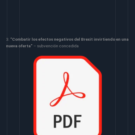
3.
“Combatir los efectos negativos del Brexit invirtiendo en una
nueva oferta”
– subvención concedida