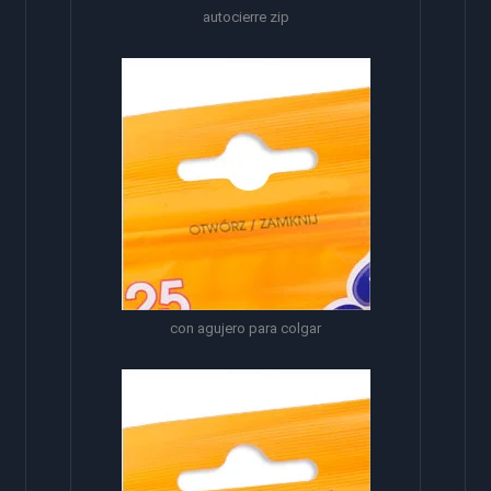
autocierre zip
con agujero para colgar