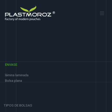
Ir
al
contenido
ENVASE
lámina laminada
Bolsa plana
TIPOS DE BOLSAS