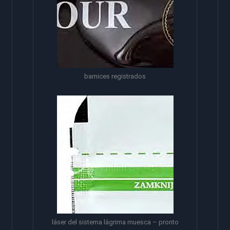
barnices registrados
láser del sistema lágrima muesca – pronto