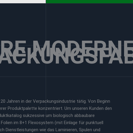
RE MODERN
ACKUNGSFAB
 20 Jahren in der Verpackungsindustrie tätig. Von Beginn
serer Produktpalette konzentriert. Um unseren Kunden den
duktkatalog sukzessive um biologisch abbaubare
olien im 8+1 Flexosystem (mit Einlage für punktuell
h Dienstleistungen wie das Laminieren, Spulen und