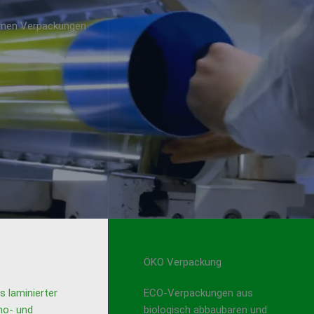
ernen Verpackungen
ÖKO Verpackung
 laminierter
ECO-Verpackungen aus
no- und
biologisch abbaubaren und