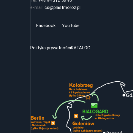
Tel.
+48 94 312 58 96
e-mail:
cs@plastmoroz.pl
Facebook
YouTube
Polityka prywatności
KATALOG