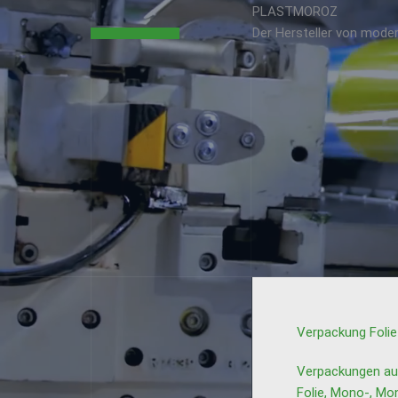
PLASTMOROZ
Der Hersteller von mod
Your Attractive Heading
NGEBOT
Verpackung Folie
Verpackungen aus
Folie, Mono-, Mo