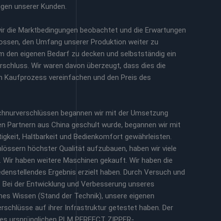
ngen unserer Kunden.
wir die Marktbedingungen beobachtet und die Erwartungen
ossen, den Umfang unserer Produktion weiter zu
m den eigenen Bedarf zu decken und selbstständig ein
schluss. Wir waren davon überzeugt, dass dies die
n Kaufprozess vereinfachen und den Preis des
Schnurverschlüssen begannen wir mit der Umsetzung
 Partnern aus China geschult wurde, begannen wir mit
tigkeit, Haltbarkeit und Bedienkomfort gewährleisten.
hlössern höchster Qualität aufzubauen, haben wir viele
 Wir haben weitere Maschinen gekauft. Wir haben die
iedenstellendes Ergebnis erzielt haben. Durch Versuch und
. Bei der Entwicklung und Verbesserung unseres
nes Wissen (Stand der Technik), unsere eigenen
schlüsse auf ihrer Infrastruktur getestet haben. Der
res ursprünglichen PLM PERFECT ZIPPER-