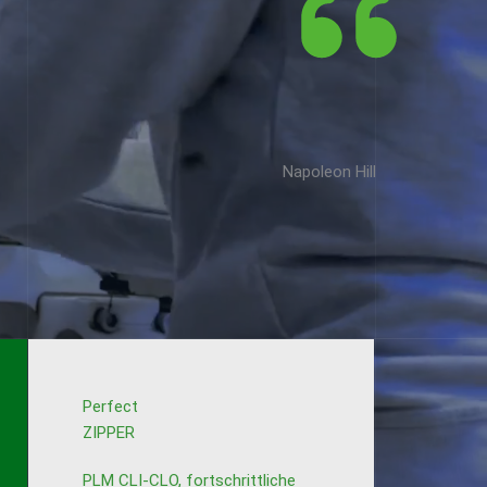
um es zu erreichen.
und unwiderstehliches Verlangen
der ein klar definiertes Ziel hat
Nur wer gewinnt
Napoleon Hill
Perfect
ZIPPER
PLM CLI-CLO, fortschrittliche