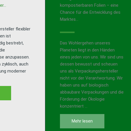
er…
kompostierbaren Folien – eine
Chance für die Entwicklung des
Marktes…
steller flexibler
en ist
ig bestrebt,
Das Wohlergehen unseres
die
Planeten liegt in den Händen
se anzupassen.
eines jeden von uns. Wir sind uns
 zyklisch, auch
dessen bewusst und scheuen
rung moderner
uns als Verpackungshersteller
nicht vor der Verantwortung. Wir
haben uns auf biologisch
abbaubare Verpackungen und die
Förderung der Ökologie
konzentriert …
Mehr lesen