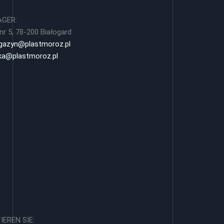
AGER:
nr 5, 78-200 Białogard
azyn@plastmoroz.pl
yka@plastmoroz.pl
EREN SIE: