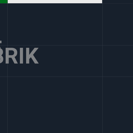
E
RIK