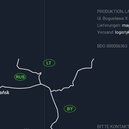
PRODUKTION, L
Ul. Bogusława X 
Lieferungen:
mag
Versand:
logist
BDO 000006363
BITTE KONTAKTI