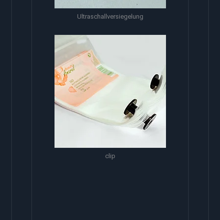
Ultraschallversiegelung
clip