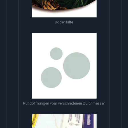
Bodenfalte
Rundöffnungen vom verschiedenen Durchmesser