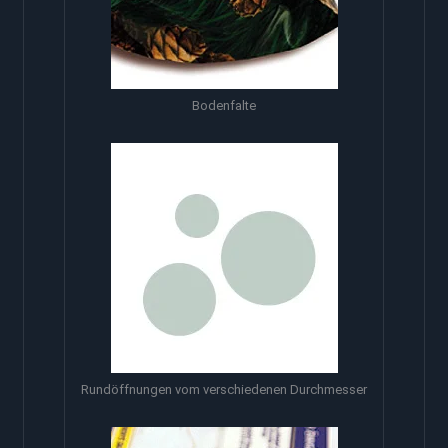
Bodenfalte
Rundöffnungen vom verschiedenen Durchmesser