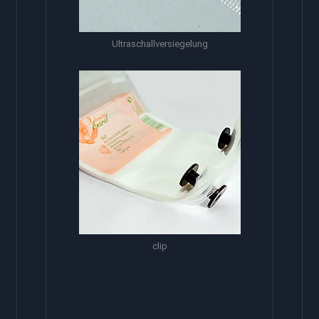
Ultraschallversiegelung
clip